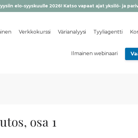
yysiin elo-syyskuulle 2026! Katso vapaat ajat yksilö- ja pari
inen
Verkkokurssi
Värianalyysi
Tyyliagentti
Kon
Ilmainen webinaari
Va
os, osa 1