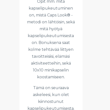
Opit mm. mitä
kapselipukeutuminen
on, mistä Caps Look® -
metodi on lähtöisin, sekä
mitä hyötyä
kapselipukeutumisesta
on. Bonuksena saat
kolme tehtävää liittyen
tavoitteisiisi, elämäsi
aktiviteetteihin, sekä
10x10 minikapselin
koostamiseen.
Tämä on seuraava
askeleesi, kun olet
kiinnostunut
kapselipukeutumisesta.