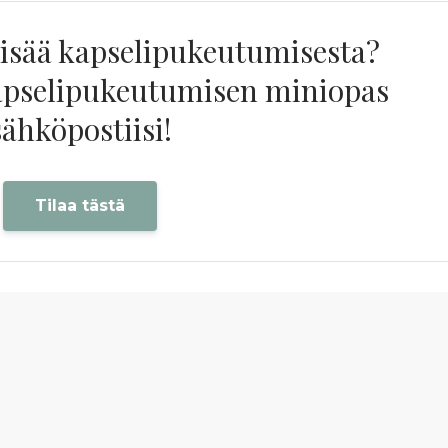
lisää kapselipukeutumisesta?
kapselipukeutumisen miniopas
sähköpostiisi!
Tilaa tästä