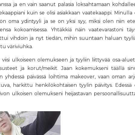
kanssa ja en vain saanut palasia loksahtamaan kohdalle
ekaappiani kuin se olisi asiakkaan vaatekaappi. Minulla
ön oma ydintyyli ja se on yksi syy, miksi olen niin et
ensa kokoamisessa. Yhtäkkiä näin vaatevarastoni täy
tui vihdoin ja nyt tiedän, mihin suuntaan haluan tyyli
tu väriviuhka.
viisi ulkoiseen olemukseen ja tyyliin liittyvää osa-aluet
asusteet ja korut/meikit. Jaan kokemukseni täällä si
min yhdessä päivässä loihtima makeover, vaan oman ar
uva, harkittu henkilökohtaisen tyylin päivitys. Edessä
oivon ulkoisen olemukseni heijastavan persoonallisuutt