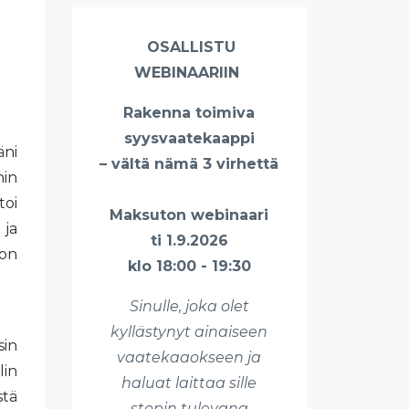
OSALLISTU
WEBINAARIIN
Rakenna toimiva
syysvaatekaappi
äni
– vältä nämä 3 virhettä
hin
toi
Maksuton webinaari
 ja
ti 1.9.2026
ton
klo 18:00 - 19:30
Sinulle, joka olet
kyllästynyt ainaiseen
sin
vaatekaaokseen ja
lin
haluat laittaa sille
stä
stopin tulevana