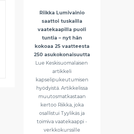
Riikka Lumivainio
saattoi tuskailla
vaatekaapilla puoli
tuntia – nyt hän
kokoaa 25 vaatteesta
250 asukokonaisuutta
Lue Keskisuomalaisen
artikkeli
kapselipukeutumisen
hyödyistä. Artikkelissa
muutosmatkastaan
kertoo Riikka, joka
osallistui Tyylikäs ja
toimiva vaatekaappi -
verkkokurssille