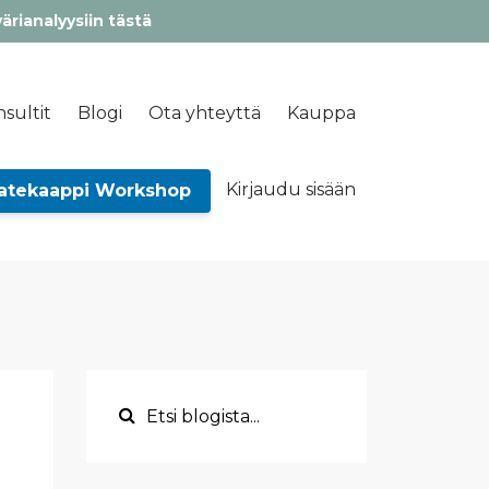
värianalyysiin tästä
sultit
Blogi
Ota yhteyttä
Kauppa
Kirjaudu sisään
atekaappi Workshop