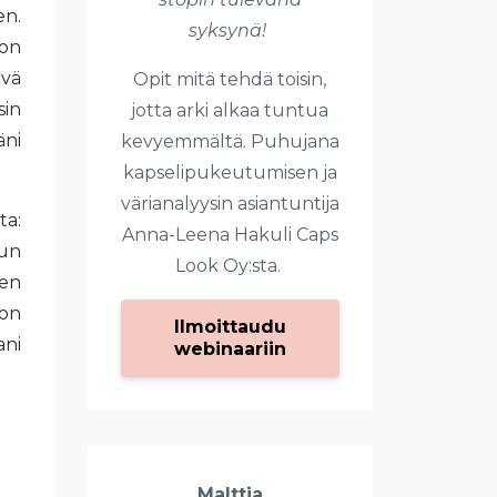
en.
syksynä!
 on
evä
Opit mitä tehdä toisin,
sin
jotta arki alkaa tuntua
äni
kevyemmältä. Puhujana
kapselipukeutumisen ja
värianalyysin asiantuntija
ta:
Anna-Leena Hakuli Caps
nun
Look Oy:sta.
jen
 on
Ilmoittaudu
ani
webinaariin
Malttia