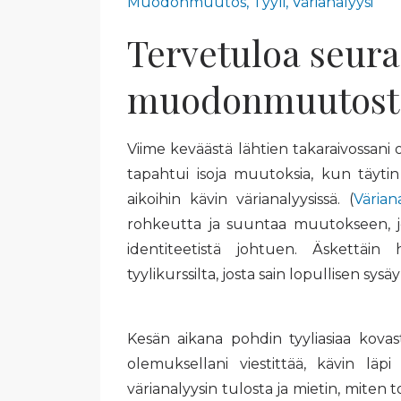
Muodonmuutos
Tyyli
Värianalyysi
Tervetuloa seu
muodonmuutost
Viime keväästä lähtien takaraivossani o
tapahtui isoja muutoksia, kun täyti
aikoihin kävin värianalyysissä. (
Värian
rohkeutta ja suuntaa muutokseen, jot
identiteetistä johtuen. Äskettäin h
tyylikurssilta, josta sain lopullisen sys
Kesän aikana pohdin tyyliasiaa kovasti
olemuksellani viestittää, kävin läpi
värianalyysin tulosta ja mietin, miten