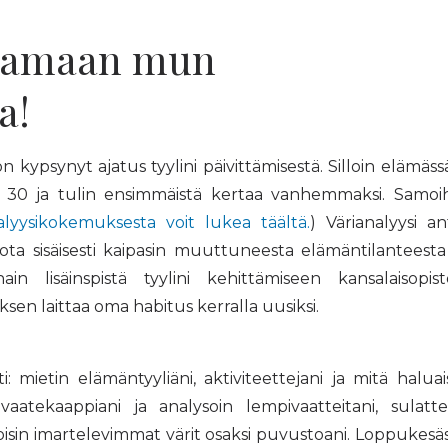
raamaan mun
a!
n kypsynyt ajatus tyylini päivittämisestä. Silloin elämäss
n 30 ja tulin ensimmäistä kertaa vanhemmaksi. Samoi
alyysikokemuksesta voit lukea täältä.
) Värianalyysi an
a sisäisesti kaipasin muuttuneesta elämäntilanteesta
ain lisäinspistä tyylini kehittämiseen kansalaisopis
äyksen laittaa oma habitus kerralla uusiksi.
: mietin elämäntyyliäni, aktiviteettejani ja mitä haluai
 vaatekaappiani ja analysoin lempivaatteitani, sulatte
 toisin imartelevimmat värit osaksi puvustoani. Loppukesä