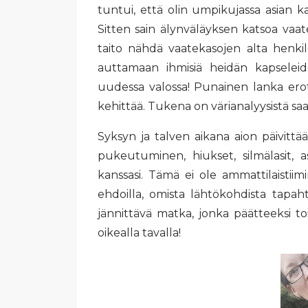
tuntui, että olin umpikujassa asian 
Sitten sain älynväläyksen katsoa vaat
taito nähdä vaatekasojen alta henkil
auttamaan ihmisiä heidän kapseleid
uudessa valossa! Punainen lanka erot
kehittää. Tukena on värianalyysistä saa
Syksyn ja talven aikana aion päivittää 
pukeutuminen, hiukset, silmälasit, 
kanssasi. Tämä ei ole ammattilaistii
ehdoilla, omista lähtökohdista tapaht
jännittävä matka, jonka päätteeksi t
oikealla tavalla!