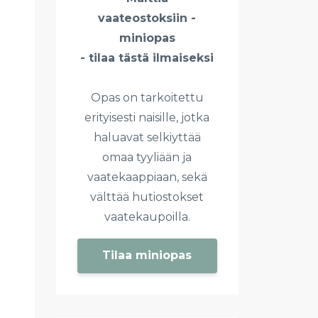
vaateostoksiin -
miniopas
- tilaa tästä ilmaiseksi
Opas on tarkoitettu
erityisesti naisille, jotka
haluavat selkiyttää
omaa tyyliään ja
vaatekaappiaan, sekä
välttää hutiostokset
vaatekaupoilla.
Tilaa miniopas