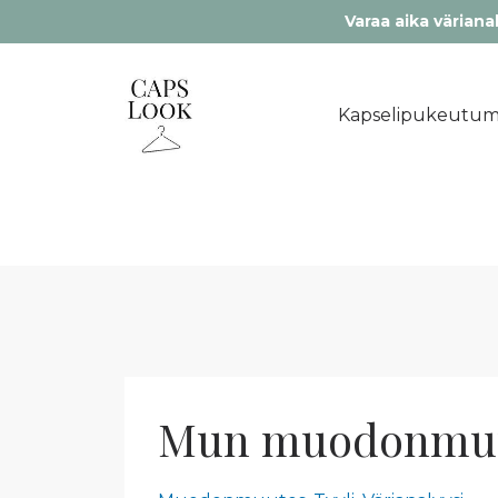
Varaa aika värianal
Kapselipukeutum
Mun muodonmuut