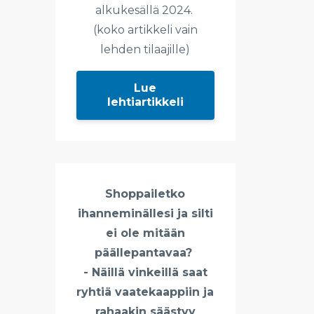
alkukesällä 2024.
(koko artikkeli vain
lehden tilaajille)
Lue
lehtiartikkeli
Shoppailetko
ihanneminällesi ja silti
ei ole mitään
päällepantavaa?
- Näillä vinkeillä saat
ryhtiä vaatekaappiin ja
rahaakin säästyy